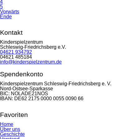
4
5
Vorwärts
Ende
Kontakt
Kinderspielzentrum
Schleswig-Friedrichsberg e.V.
04621 934792
04621 485184
info@kinderspielzentrum.de
Spendenkonto
Kinderspielzentrum Schleswig-Friedrichsberg e. V.
Nord-Ostsee-Sparkasse
BIC: NOLADE21NOS
IBAN: DE62 2175 0000 0055 0090 66
Favoriten
Navigation
Home
überspringen
Über uns
Geschichte