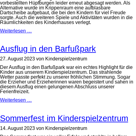
vorbestellten Hüpfburgen leider erneut abgesagt werden. Als
Alternative wurde im Krippenraum eine aufblasbare
Dartscheibe aufgebaut, die bei den Kindern für viel Freude
sorgte. Auch die weiteren Spiele und Aktivitäten wurden in die
Räumlichkeiten des Kinderhauses verlegt.
Sommerfest
Weiterlesen …
im
Kinderspielzentrum
Ausflug in den Barfußpark
27. August 2023
von
Kinderspielzentrum
Der Ausflug in den Barfußpark war ein echtes Highlight für die
Kinder aus unserem Kinderspielzentrum. Das strahlende
Wetter passte perfekt zu unserer fröhlichen Stimmung. Sogar
die Erzieher und Erzieherinnen waren begeistert und sahen in
diesem Ausflug einen gelungenen Abschluss unserer
Ferienfreizeit.
Ausflug
Weiterlesen …
in
den
Barfußpark
Sommerfest im Kinderspielzentrum
14. August 2023
von
Kinderspielzentrum