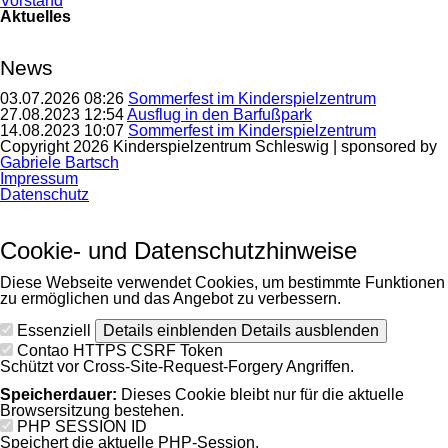
Vorstand
Aktuelles
News
03.07.2026 08:26
Sommerfest im Kinderspielzentrum
27.08.2023 12:54
Ausflug in den Barfußpark
14.08.2023 10:07
Sommerfest im Kinderspielzentrum
Copyright 2026 Kinderspielzentrum Schleswig | sponsored by
Gabriele Bartsch
Navigation
Impressum
überspringen
Datenschutz
Cookie- und Datenschutzhinweise
Diese Webseite verwendet Cookies, um bestimmte Funktionen
zu ermöglichen und das Angebot zu verbessern.
Essenziell
Details einblenden
Details ausblenden
Contao HTTPS CSRF Token
Schützt vor Cross-Site-Request-Forgery Angriffen.
Speicherdauer:
Dieses Cookie bleibt nur für die aktuelle
Browsersitzung bestehen.
PHP SESSION ID
Speichert die aktuelle PHP-Session.