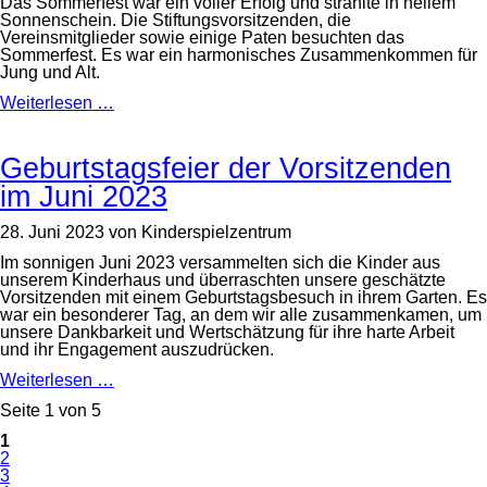
Das Sommerfest war ein voller Erfolg und strahlte in hellem
Sonnenschein. Die Stiftungsvorsitzenden, die
Vereinsmitglieder sowie einige Paten besuchten das
Sommerfest. Es war ein harmonisches Zusammenkommen für
Jung und Alt.
Sommerfest
Weiterlesen …
im
Kinderspielzentrum
Geburtstagsfeier der Vorsitzenden
im Juni 2023
28. Juni 2023
von
Kinderspielzentrum
Im sonnigen Juni 2023 versammelten sich die Kinder aus
unserem Kinderhaus und überraschten unsere geschätzte
Vorsitzenden mit einem Geburtstagsbesuch in ihrem Garten. Es
war ein besonderer Tag, an dem wir alle zusammenkamen, um
unsere Dankbarkeit und Wertschätzung für ihre harte Arbeit
und ihr Engagement auszudrücken.
Geburtstagsfeier
Weiterlesen …
der
Seite 1 von 5
Vorsitzenden
im
1
Juni
2
2023
3